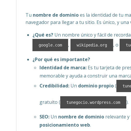
Tu
nombre de dominio
es la identidad de tu ma
navegador para llegar a tu sitio. Es único, y una
¿Qué es?
Un nombre único y fácil de recordar
,
, o
google.com
wikipedia.org
tu
¿Por qué es importante?
Identidad de marca:
Es tu tarjeta de pre
memorable y ayuda a construir una marca 
Credibilidad:
Un
dominio propio
(
tun
gratuito (
).
tunegocio.wordpress.com
SEO:
Un
nombre de dominio
relevante y 
posicionamiento web
.