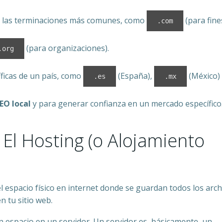
 las terminaciones más comunes, como
(para fine
.com
(para organizaciones).
.org
ficas de un país, como
(España),
(México)
.es
.mx
EO local
y para generar confianza en un mercado específico
 El Hosting (o Alojamiento
l espacio físico en internet donde se guardan todos los arch
 tu sitio web.
n espacio en un servidor. Un servidor es, básicamente, un