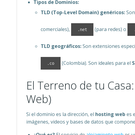
Tipos de Dominios:
TLD (Top-Level Domain) genéricos:
Son
comerciales),
(para redes) o
.net
TLD geográficos:
Son extensiones especí
(Colombia). Son ideales para el
S
.co
El Terreno de tu Casa:
Web)
Si el dominio es la dirección, el
hosting web
es e
imágenes, videos y bases de datos que componen
¿Qué es?
El servicio de
alojamiento web
es u