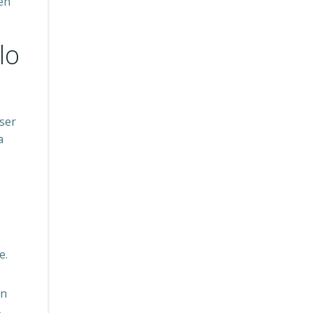
 en
lo
ser
a
e.
un