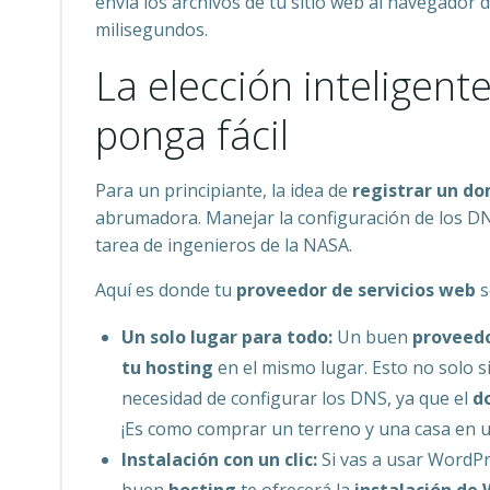
envía los archivos de tu sitio web al navegador 
milisegundos.
La elección inteligent
ponga fácil
Para un principiante, la idea de
registrar un do
abrumadora. Manejar la configuración de los DN
tarea de ingenieros de la NASA.
Aquí es donde tu
proveedor de servicios web
s
Un solo lugar para todo:
Un buen
proveedo
tu hosting
en el mismo lugar. Esto no solo s
necesidad de configurar los DNS, ya que el
d
¡Es como comprar un terreno y una casa en u
Instalación con un clic:
Si vas a usar WordPr