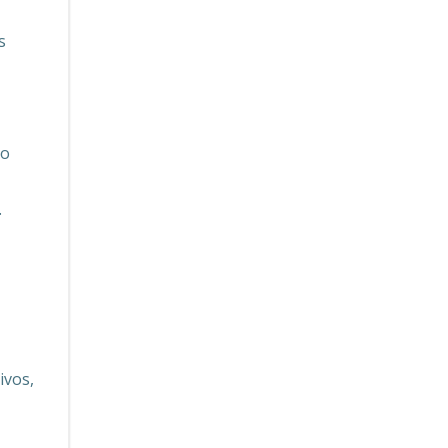
s
 o
.
ivos,