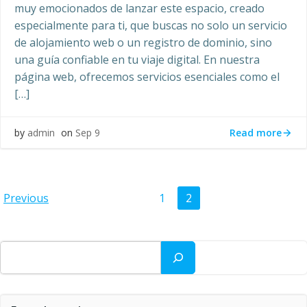
muy emocionados de lanzar este espacio, creado
especialmente para ti, que buscas no solo un servicio
de alojamiento web o un registro de dominio, sino
una guía confiable en tu viaje digital. En nuestra
página web, ofrecemos servicios esenciales como el
[…]
Read more
by
admin
on
Sep 9
Navegación
Navegación
Página
Página
Previous
1
2
por
por
Buscar
las
las
entradas
entradas