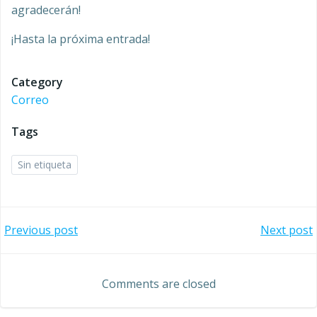
agradecerán!
¡Hasta la próxima entrada!
Category
Correo
Tags
Sin etiqueta
Navegación
Navegación
Previous post
Next post
de
de
Comments are closed
entradas
entradas